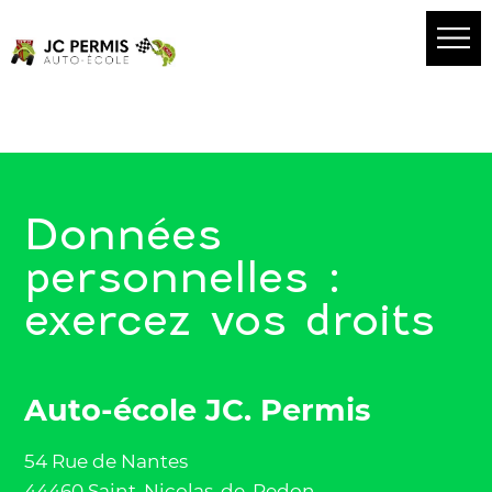
Données
personnelles :
exercez vos droits
Auto-école JC. Permis
54 Rue de Nantes
44460 Saint-Nicolas-de-Redon